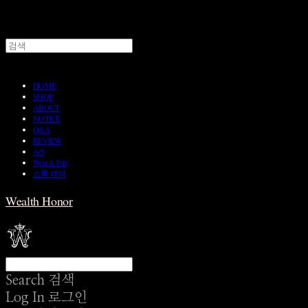
HOME
SHOP
ABOUT
NOTICE
Q&A
REVIEW
A/S
Wear & Pair
쇼룸 예약
Wealth Honor
Search
검색
Log In
로그인