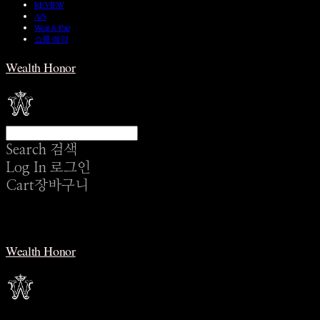
REVIEW
A/S
Wear & Pair
쇼룸 예약
Wealth Honor
Search
검색
Log In
로그인
Cart
장바구니
Wealth Honor