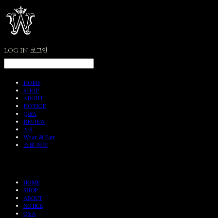
LOG IN
로그인
HOME
SHOP
ABOUT
NOTICE
Q&A
REVIEW
A/S
Wear & Pair
쇼룸 예약
HOME
SHOP
ABOUT
NOTICE
Q&A