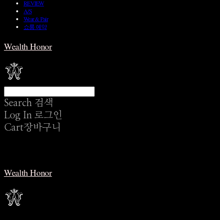
REVIEW
A/S
Wear & Pair
쇼룸 예약
Wealth Honor
Search
검색
Log In
로그인
Cart
장바구니
Wealth Honor