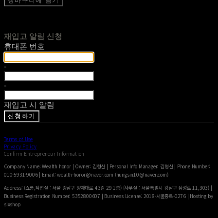
장바구니에 담기
재입고 알림 신청
휴대폰 번호
-
-
재입고 시 알림
신청하기
Terms of Use
Privacy Policy
Confirm Entrepreneur Information
Company Name: Wealth honor | Owner: 김형신 | Personal Info Manager: 김형신 | Phone Number:
010-5931-9006 | Email: wealth-honor@naver.com (hungsin10@naver.com)
Address: (쇼룸,작업실 : 서울 강남구 양재대로 43길 29 1층) (사무실 : 서울특별시 강남구 삼성로 11,303) |
Business Registration Number:
5352800607
| Business License:
2018-서울종로-0276
| Hosting by
sixshop