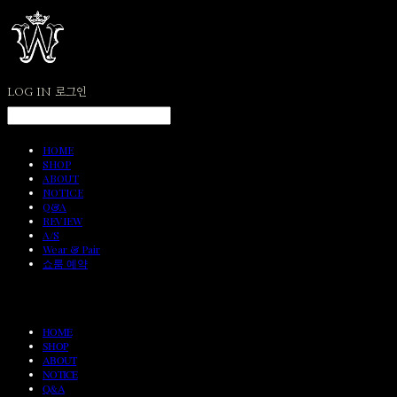
LOG IN
로그인
HOME
SHOP
ABOUT
NOTICE
Q&A
REVIEW
A/S
Wear & Pair
쇼룸 예약
HOME
SHOP
ABOUT
NOTICE
Q&A