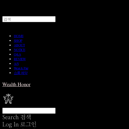
HOME
SHOP
ABOUT
NOTICE
Q&A
REVIEW
A/S
Wear & Pair
쇼룸 예약
Wealth Honor
Search
검색
Log In
로그인