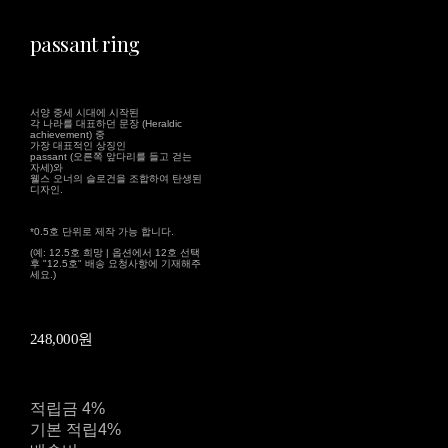
passant ring
서양 중세 시대에 시작된
각 나라를 대표하던 문장 (Heraldic
achievement) 중
가장 대표적인 상징인
passant (오른쪽 앞다리를 들고 걷는
자세)와
웰스 오너의 슬로건을 조합하여 탄생된
디자인.
*0.5호 단위로 제작 가능 합니다.
(예: 12.5호 희망 | 옵션에서 12호 선택
후 "12.5호" 배송 요청사항에 기재해주
세요.)
248,000원
적립금
4%
기본 적립
4%