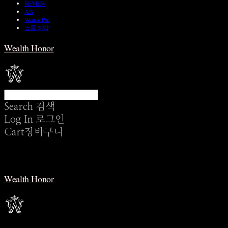
REVIEW
A/S
Wear & Pair
쇼룸 예약
Wealth Honor
Search
검색
Log In
로그인
Cart
장바구니
Wealth Honor