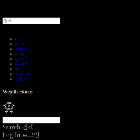
HOME
SHOP
ABOUT
NOTICE
Q&A
REVIEW
A/S
Wear & Pair
쇼룸 예약
Wealth Honor
Search
검색
Log In
로그인