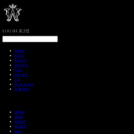
LOG IN
로그인
HOME
SHOP
ABOUT
NOTICE
Q&A
REVIEW
A/S
Wear & Pair
쇼룸 예약
HOME
SHOP
ABOUT
NOTICE
Q&A