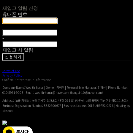
재입고 알림 신청
휴대폰 번호
-
-
재입고 시 알림
신청하기
Terms of Use
Privacy Policy
Confirm Entrepreneur Information
Company Name: Wealth honor | Owner: 김형신 | Personal Info Manager: 김형신 | Phone Number:
010-5931-9006 | Email: wealth-honor@naver.com (hungsin10@naver.com)
Address: (쇼룸,작업실 : 서울 강남구 양재대로 43길 29 1층) (사무실 : 서울특별시 강남구 삼성로 11,303) |
Business Registration Number:
5352800607
| Business License:
2018-서울종로-0276
| Hosting by
sixshop