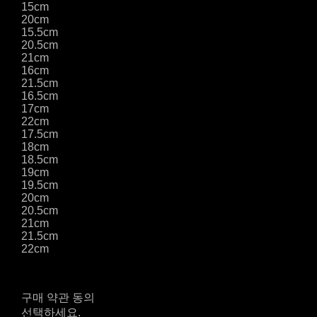
15cm
20cm
15.5cm
20.5cm
21cm
16cm
21.5cm
16.5cm
17cm
22cm
17.5cm
18cm
18.5cm
19cm
19.5cm
20cm
20.5cm
21cm
21.5cm
22cm
구매 약관 동의
선택하세요.