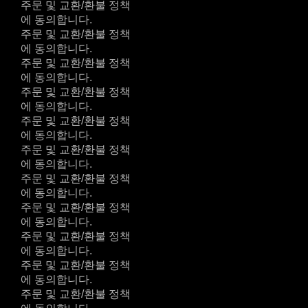
주문 및 교환/환불 정책
에 동의합니다.
주문 및 교환/환불 정책
에 동의합니다.
주문 및 교환/환불 정책
에 동의합니다.
주문 및 교환/환불 정책
에 동의합니다.
주문 및 교환/환불 정책
에 동의합니다.
주문 및 교환/환불 정책
에 동의합니다.
주문 및 교환/환불 정책
에 동의합니다.
주문 및 교환/환불 정책
에 동의합니다.
주문 및 교환/환불 정책
에 동의합니다.
주문 및 교환/환불 정책
에 동의합니다.
주문 및 교환/환불 정책