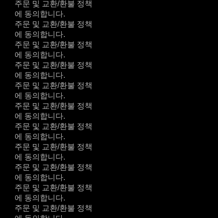
주문 및 교환/환불 정책
에 동의합니다.
주문 및 교환/환불 정책
에 동의합니다.
주문 및 교환/환불 정책
에 동의합니다.
주문 및 교환/환불 정책
에 동의합니다.
주문 및 교환/환불 정책
에 동의합니다.
주문 및 교환/환불 정책
에 동의합니다.
주문 및 교환/환불 정책
에 동의합니다.
주문 및 교환/환불 정책
에 동의합니다.
주문 및 교환/환불 정책
에 동의합니다.
주문 및 교환/환불 정책
에 동의합니다.
주문 및 교환/환불 정책