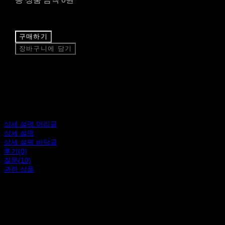
구매하기
장바구니에 담기
상세 설명 머리글
상세 설명
상세 설명 바닥글
후기(0)
질문(10)
관련 상품