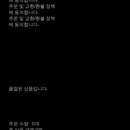
에 동의합니다.
주문 및 교환/환불 정책
에 동의합니다.
주문 및 교환/환불 정책
에 동의합니다.
품절된 상품입니다.
주문 수량
0개
총 상품 금액
0원