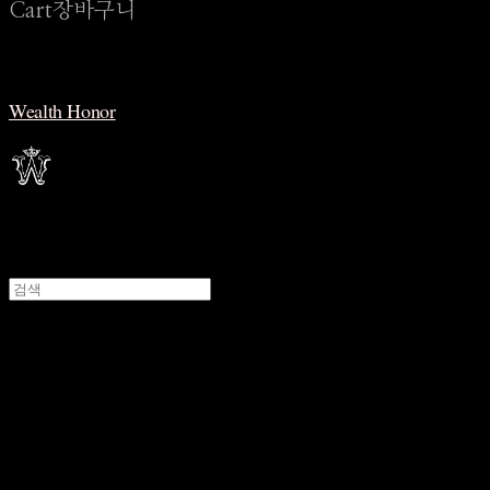
Cart
장바구니
Wealth Honor