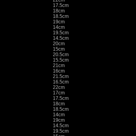
17.5cm
18cm
18.5cm
19cm
14cm
19.5cm
14.5cm
20cm
15cm
20.5cm
15.5cm
21cm
16cm
21.5cm
16.5cm
22cm
17cm
17.5cm
18cm
18.5cm
14cm
19cm
14.5cm
19.5cm