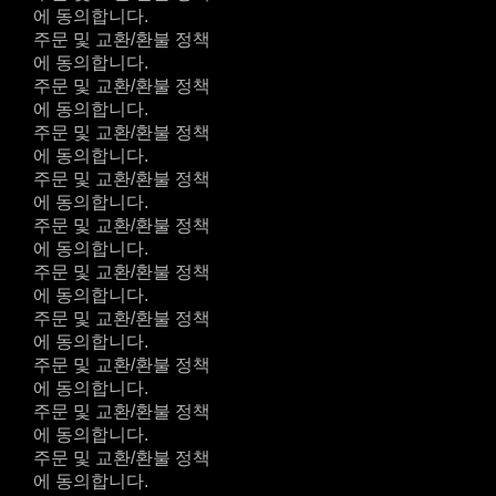
에 동의합니다.
주문 및 교환/환불 정책
에 동의합니다.
주문 및 교환/환불 정책
에 동의합니다.
주문 및 교환/환불 정책
에 동의합니다.
주문 및 교환/환불 정책
에 동의합니다.
주문 및 교환/환불 정책
에 동의합니다.
주문 및 교환/환불 정책
에 동의합니다.
주문 및 교환/환불 정책
에 동의합니다.
주문 및 교환/환불 정책
에 동의합니다.
주문 및 교환/환불 정책
에 동의합니다.
주문 및 교환/환불 정책
에 동의합니다.