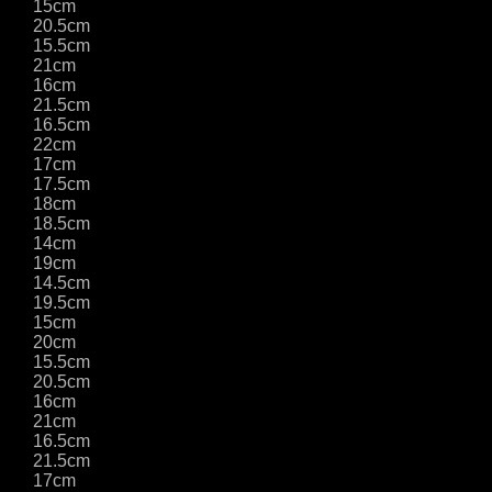
15cm
20.5cm
15.5cm
21cm
16cm
21.5cm
16.5cm
22cm
17cm
17.5cm
18cm
18.5cm
14cm
19cm
14.5cm
19.5cm
15cm
20cm
15.5cm
20.5cm
16cm
21cm
16.5cm
21.5cm
17cm