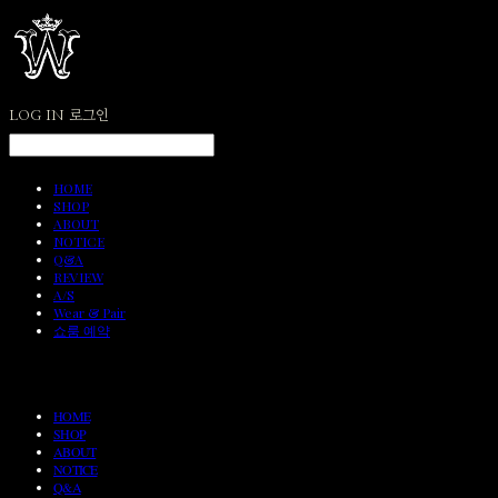
LOG IN
로그인
HOME
SHOP
ABOUT
NOTICE
Q&A
REVIEW
A/S
Wear & Pair
쇼룸 예약
HOME
SHOP
ABOUT
NOTICE
Q&A