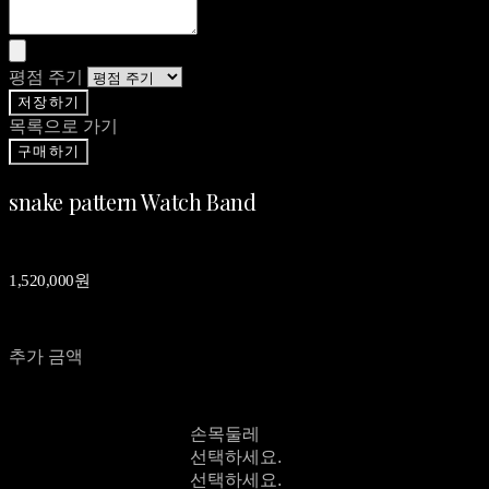
평점 주기
저장하기
목록으로 가기
구매하기
snake pattern Watch Band
1,520,000원
추가 금액
손목둘레
선택하세요.
선택하세요.