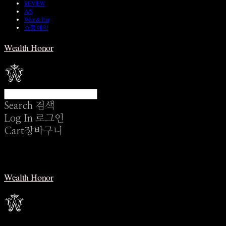
REVIEW
A/S
Wear & Pair
쇼룸 예약
Wealth Honor
Search
검색
Log In
로그인
Cart
장바구니
Wealth Honor