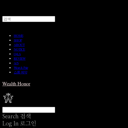
HOME
SHOP
ABOUT
NOTICE
Q&A
REVIEW
A/S
Wear & Pair
쇼룸 예약
Wealth Honor
Search
검색
Log In
로그인