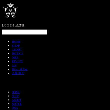
LOG IN
로그인
HOME
SHOP
ABOUT
NOTICE
Q&A
REVIEW
A/S
Wear & Pair
쇼룸 예약
HOME
SHOP
ABOUT
NOTICE
Q&A