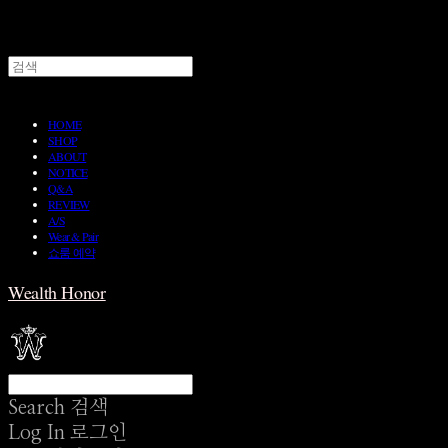
HOME
SHOP
ABOUT
NOTICE
Q&A
REVIEW
A/S
Wear & Pair
쇼룸 예약
Wealth Honor
Search
검색
Log In
로그인