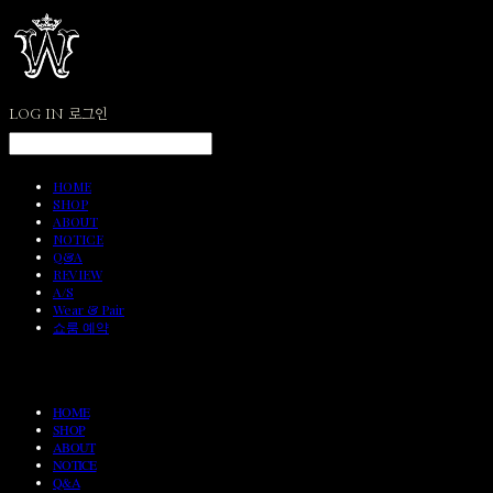
LOG IN
로그인
HOME
SHOP
ABOUT
NOTICE
Q&A
REVIEW
A/S
Wear & Pair
쇼룸 예약
HOME
SHOP
ABOUT
NOTICE
Q&A