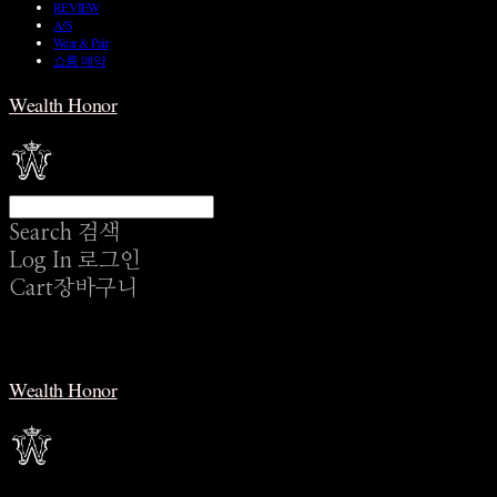
REVIEW
A/S
Wear & Pair
쇼룸 예약
Wealth Honor
Search
검색
Log In
로그인
Cart
장바구니
Wealth Honor