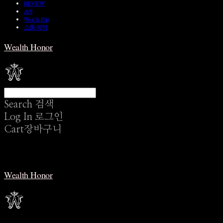
REVIEW
A/S
Wear & Pair
쇼룸 예약
Wealth Honor
Search
검색
Log In
로그인
Cart
장바구니
Wealth Honor