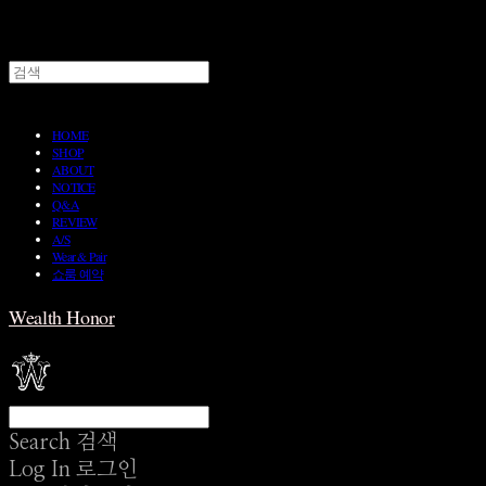
HOME
SHOP
ABOUT
NOTICE
Q&A
REVIEW
A/S
Wear & Pair
쇼룸 예약
Wealth Honor
Search
검색
Log In
로그인