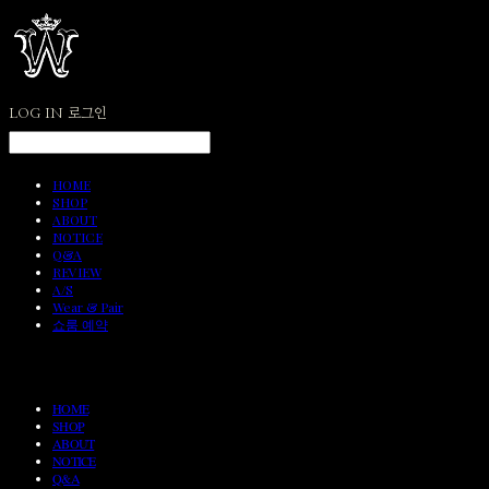
LOG IN
로그인
HOME
SHOP
ABOUT
NOTICE
Q&A
REVIEW
A/S
Wear & Pair
쇼룸 예약
HOME
SHOP
ABOUT
NOTICE
Q&A