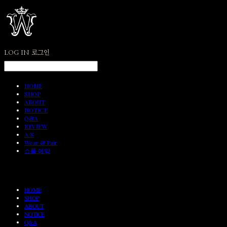
LOG IN
로그인
HOME
SHOP
ABOUT
NOTICE
Q&A
REVIEW
A/S
Wear & Pair
쇼룸 예약
HOME
SHOP
ABOUT
NOTICE
Q&A