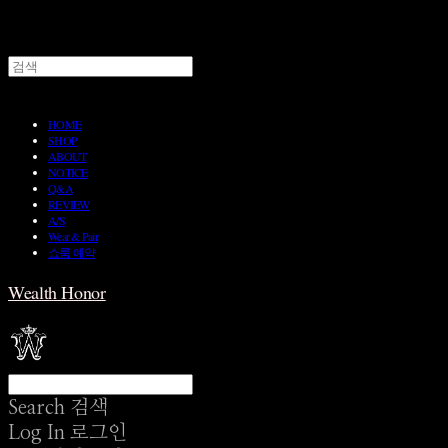
HOME
SHOP
ABOUT
NOTICE
Q&A
REVIEW
A/S
Wear & Pair
쇼룸 예약
Wealth Honor
Search
검색
Log In
로그인