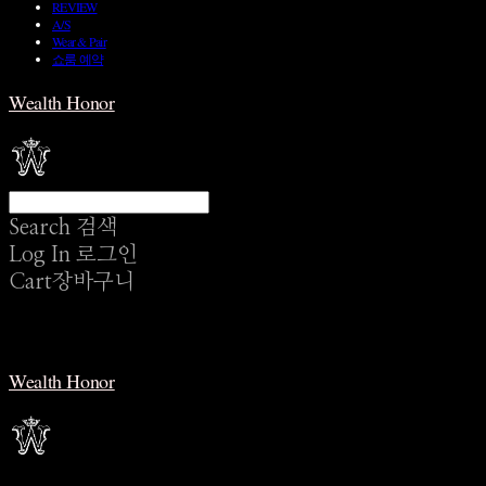
REVIEW
A/S
Wear & Pair
쇼룸 예약
Wealth Honor
Search
검색
Log In
로그인
Cart
장바구니
Wealth Honor