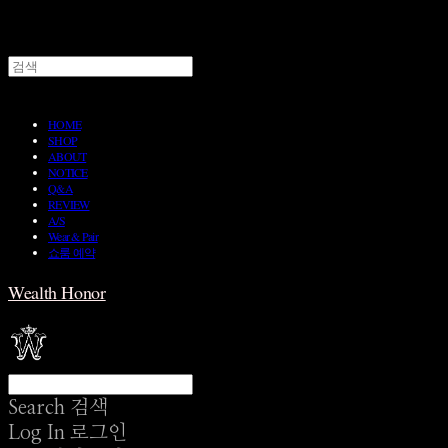
HOME
SHOP
ABOUT
NOTICE
Q&A
REVIEW
A/S
Wear & Pair
쇼룸 예약
Wealth Honor
Search
검색
Log In
로그인