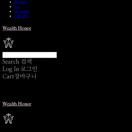
REVIEW
A/S
Wear & Pair
쇼룸 예약
Wealth Honor
Search
검색
Log In
로그인
Cart
장바구니
Wealth Honor