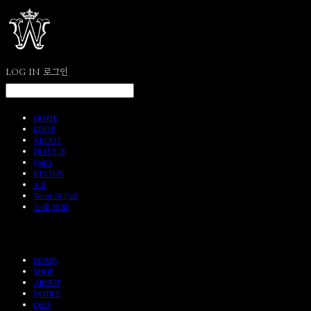
LOG IN
로그인
HOME
SHOP
ABOUT
NOTICE
Q&A
REVIEW
A/S
Wear & Pair
쇼룸 예약
HOME
SHOP
ABOUT
NOTICE
Q&A