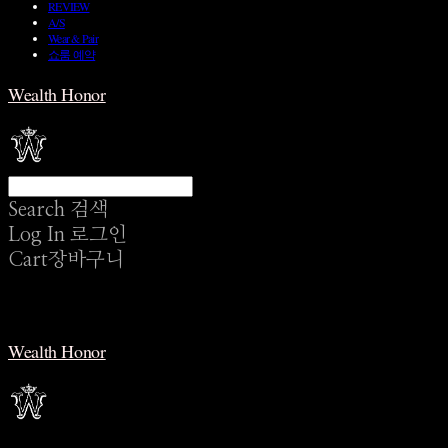
REVIEW
A/S
Wear & Pair
쇼룸 예약
Wealth Honor
Search
검색
Log In
로그인
Cart
장바구니
Wealth Honor