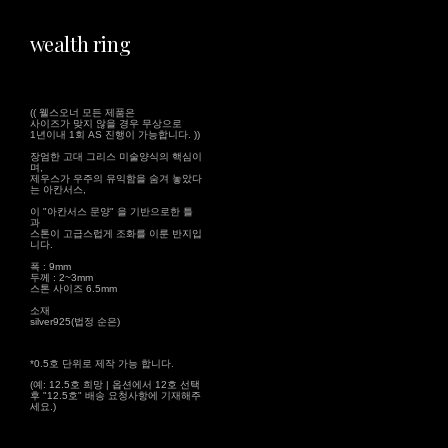
wealth ring
(( 웰스오너 모든 제품은
사이즈가 맞지 않을 경우 무상으로
1년이내 1회 AS 진행이 가능합니다. ))
장엄한 고대 그리스 미술양식의 핵심이
며,
제우스가 우주의 유익함을 숨겨 놓았다
는 아칸서스,
이 "아칸서스 문양" 을 기반으로한 틀
과
스톤이 고급스럽게 조화를 이룬 반지입
니다.
폭 : 9mm
두께 : 2~3mm
스톤 사이즈 6.5mm
소재
silver925(법정 순은)
*0.5호 단위로 제작 가능 합니다.
(예: 12.5호 희망 | 옵션에서 12호 선택
후 "12.5호" 배송 요청사항에 기재해주
세요.)