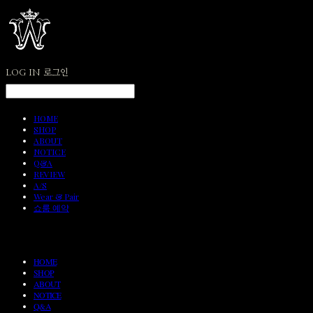
LOG IN
로그인
HOME
SHOP
ABOUT
NOTICE
Q&A
REVIEW
A/S
Wear & Pair
쇼룸 예약
HOME
SHOP
ABOUT
NOTICE
Q&A