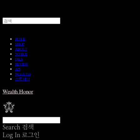
HOME
SHOP
ABOUT
NOTICE
Q&A
REVIEW
A/S
Wear & Pair
쇼룸 예약
Wealth Honor
Search
검색
Log In
로그인