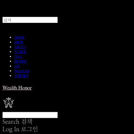
HOME
SHOP
ABOUT
NOTICE
Q&A
REVIEW
A/S
Wear & Pair
쇼룸 예약
Wealth Honor
Search
검색
Log In
로그인