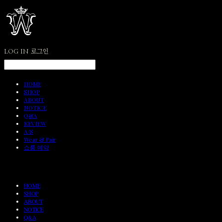
LOG IN
로그인
HOME
SHOP
ABOUT
NOTICE
Q&A
REVIEW
A/S
Wear & Pair
쇼룸 예약
HOME
SHOP
ABOUT
NOTICE
Q&A