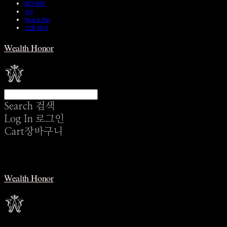
REVIEW
A/S
Wear & Pair
쇼룸 예약
Wealth Honor
Search
검색
Log In
로그인
Cart
장바구니
Wealth Honor