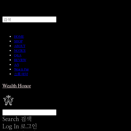
HOME
SHOP
ABOUT
NOTICE
Q&A
REVIEW
A/S
Wear & Pair
쇼룸 예약
Wealth Honor
Search
검색
Log In
로그인