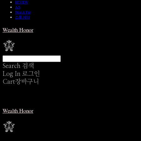
REVIEW
A/S
Wear & Pair
쇼룸 예약
Wealth Honor
Search
검색
Log In
로그인
Cart
장바구니
Wealth Honor