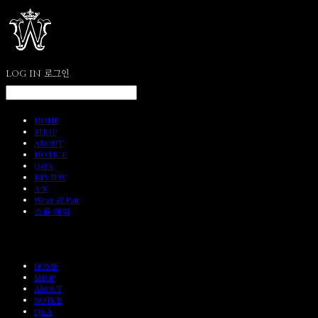
LOG IN
로그인
HOME
SHOP
ABOUT
NOTICE
Q&A
REVIEW
A/S
Wear & Pair
쇼룸 예약
HOME
SHOP
ABOUT
NOTICE
Q&A