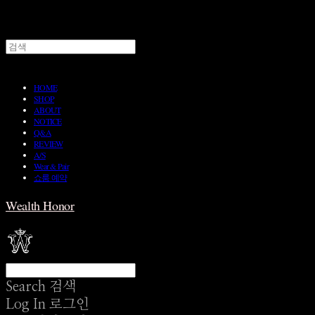
HOME
SHOP
ABOUT
NOTICE
Q&A
REVIEW
A/S
Wear & Pair
쇼룸 예약
Wealth Honor
Search
검색
Log In
로그인