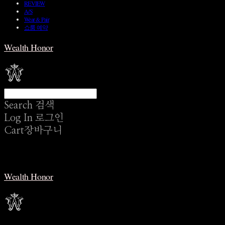
REVIEW
A/S
Wear & Pair
쇼룸 예약
Wealth Honor
Search
검색
Log In
로그인
Cart
장바구니
Wealth Honor