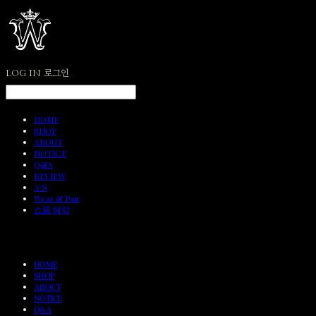
LOG IN
로그인
HOME
SHOP
ABOUT
NOTICE
Q&A
REVIEW
A/S
Wear & Pair
쇼룸 예약
HOME
SHOP
ABOUT
NOTICE
Q&A