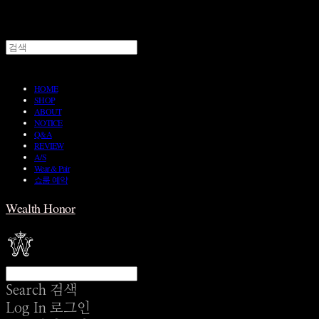
HOME
SHOP
ABOUT
NOTICE
Q&A
REVIEW
A/S
Wear & Pair
쇼룸 예약
Wealth Honor
Search
검색
Log In
로그인