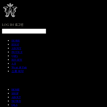
LOG IN
로그인
HOME
SHOP
ABOUT
NOTICE
Q&A
REVIEW
A/S
Wear & Pair
쇼룸 예약
HOME
SHOP
ABOUT
NOTICE
Q&A