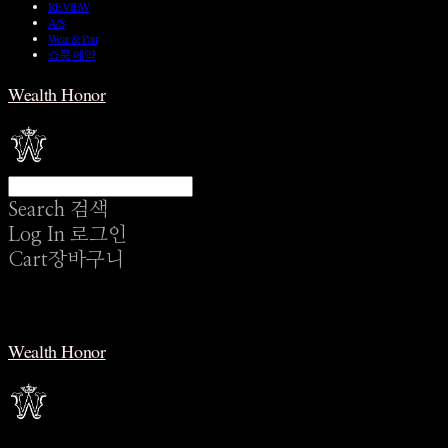
REVIEW
A/S
Wear & Pair
쇼룸 예약
Wealth Honor
Search
검색
Log In
로그인
Cart
장바구니
Wealth Honor