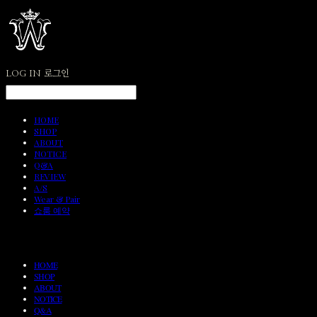
LOG IN
로그인
HOME
SHOP
ABOUT
NOTICE
Q&A
REVIEW
A/S
Wear & Pair
쇼룸 예약
HOME
SHOP
ABOUT
NOTICE
Q&A