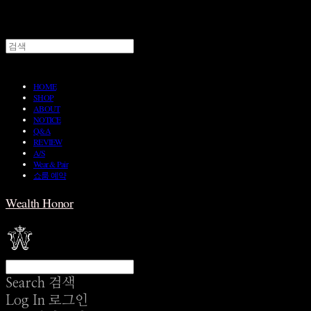
HOME
SHOP
ABOUT
NOTICE
Q&A
REVIEW
A/S
Wear & Pair
쇼룸 예약
Wealth Honor
Search
검색
Log In
로그인