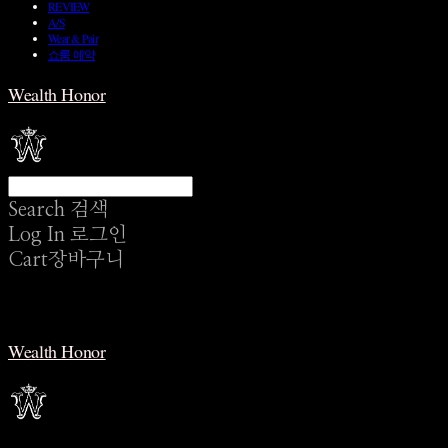
REVIEW
A/S
Wear & Pair
쇼룸 예약
Wealth Honor
Search
검색
Log In
로그인
Cart
장바구니
Wealth Honor