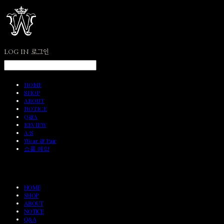
LOG IN
로그인
HOME
SHOP
ABOUT
NOTICE
Q&A
REVIEW
A/S
Wear & Pair
쇼룸 예약
HOME
SHOP
ABOUT
NOTICE
Q&A