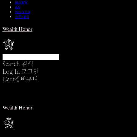
REVIEW
A/S
Wear & Pair
쇼룸 예약
Wealth Honor
Search
검색
Log In
로그인
Cart
장바구니
Wealth Honor