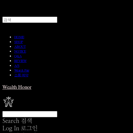
HOME
SHOP
ABOUT
NOTICE
Q&A
REVIEW
A/S
Wear & Pair
쇼룸 예약
Wealth Honor
Search
검색
Log In
로그인