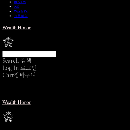
REVIEW
A/S
Wear & Pair
쇼룸 예약
Wealth Honor
Search
검색
Log In
로그인
Cart
장바구니
Wealth Honor