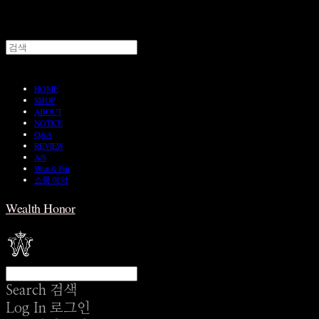
HOME
SHOP
ABOUT
NOTICE
Q&A
REVIEW
A/S
Wear & Pair
쇼룸 예약
Wealth Honor
Search
검색
Log In
로그인