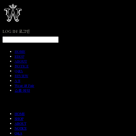
LOG IN
로그인
HOME
SHOP
ABOUT
NOTICE
Q&A
REVIEW
A/S
Wear & Pair
쇼룸 예약
HOME
SHOP
ABOUT
NOTICE
Q&A