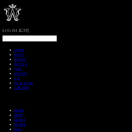
LOG IN
로그인
HOME
SHOP
ABOUT
NOTICE
Q&A
REVIEW
A/S
Wear & Pair
쇼룸 예약
HOME
SHOP
ABOUT
NOTICE
Q&A