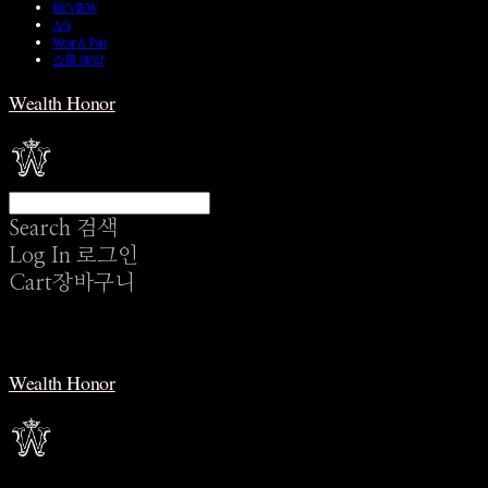
REVIEW
A/S
Wear & Pair
쇼룸 예약
Wealth Honor
Search
검색
Log In
로그인
Cart
장바구니
Wealth Honor