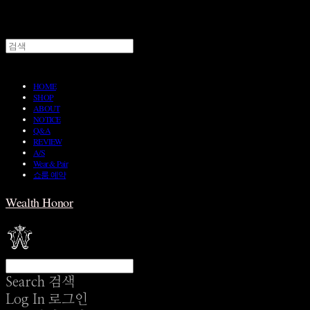
HOME
SHOP
ABOUT
NOTICE
Q&A
REVIEW
A/S
Wear & Pair
쇼룸 예약
Wealth Honor
Search
검색
Log In
로그인