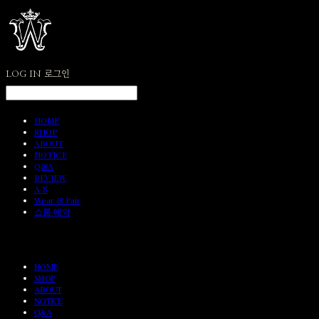
LOG IN
로그인
HOME
SHOP
ABOUT
NOTICE
Q&A
REVIEW
A/S
Wear & Pair
쇼룸 예약
HOME
SHOP
ABOUT
NOTICE
Q&A