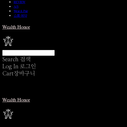
REVIEW
A/S
Wear & Pair
쇼룸 예약
Wealth Honor
Search
검색
Log In
로그인
Cart
장바구니
Wealth Honor