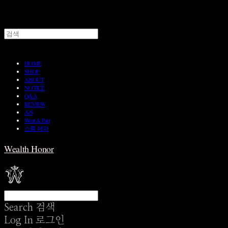
HOME
SHOP
ABOUT
NOTICE
Q&A
REVIEW
A/S
Wear & Pair
쇼룸 예약
Wealth Honor
Search
검색
Log In
로그인