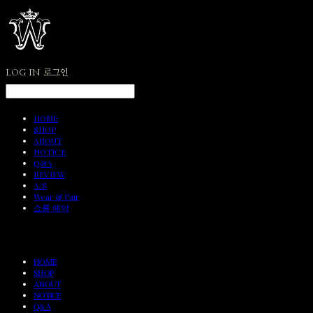
LOG IN
로그인
HOME
SHOP
ABOUT
NOTICE
Q&A
REVIEW
A/S
Wear & Pair
쇼룸 예약
HOME
SHOP
ABOUT
NOTICE
Q&A