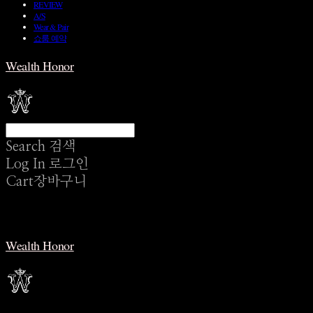
REVIEW
A/S
Wear & Pair
쇼룸 예약
Wealth Honor
Search
검색
Log In
로그인
Cart
장바구니
Wealth Honor