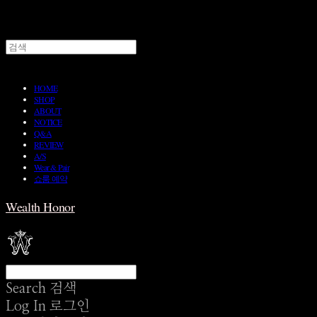
HOME
SHOP
ABOUT
NOTICE
Q&A
REVIEW
A/S
Wear & Pair
쇼룸 예약
Wealth Honor
Search
검색
Log In
로그인