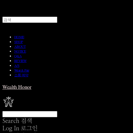
HOME
SHOP
ABOUT
NOTICE
Q&A
REVIEW
A/S
Wear & Pair
쇼룸 예약
Wealth Honor
Search
검색
Log In
로그인