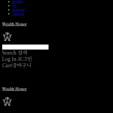
REVIEW
A/S
Wear & Pair
쇼룸 예약
Wealth Honor
Search
검색
Log In
로그인
Cart
장바구니
Wealth Honor