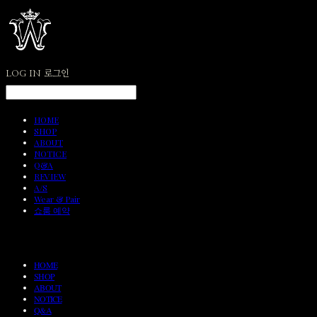
LOG IN
로그인
HOME
SHOP
ABOUT
NOTICE
Q&A
REVIEW
A/S
Wear & Pair
쇼룸 예약
HOME
SHOP
ABOUT
NOTICE
Q&A