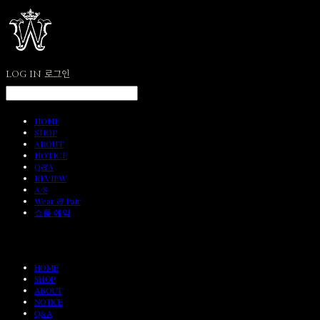
LOG IN
로그인
HOME
SHOP
ABOUT
NOTICE
Q&A
REVIEW
A/S
Wear & Pair
쇼룸 예약
HOME
SHOP
ABOUT
NOTICE
Q&A