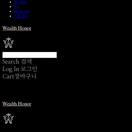
REVIEW
A/S
Wear & Pair
쇼룸 예약
Wealth Honor
Search
검색
Log In
로그인
Cart
장바구니
Wealth Honor