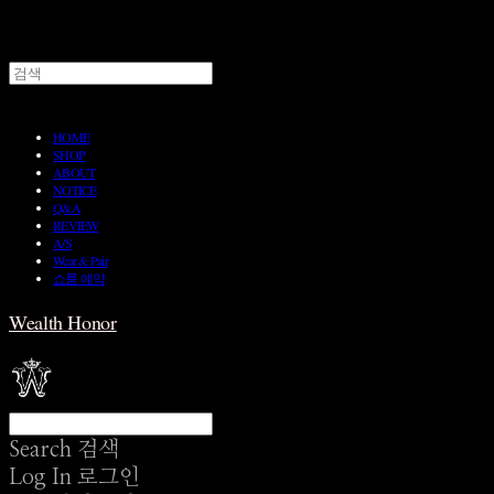
HOME
SHOP
ABOUT
NOTICE
Q&A
REVIEW
A/S
Wear & Pair
쇼룸 예약
Wealth Honor
Search
검색
Log In
로그인