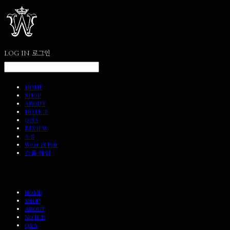
LOG IN
로그인
HOME
SHOP
ABOUT
NOTICE
Q&A
REVIEW
A/S
Wear & Pair
쇼룸 예약
HOME
SHOP
ABOUT
NOTICE
Q&A