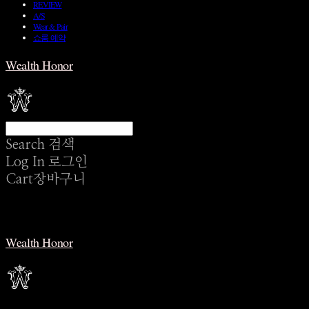
REVIEW
A/S
Wear & Pair
쇼룸 예약
Wealth Honor
Search
검색
Log In
로그인
Cart
장바구니
Wealth Honor