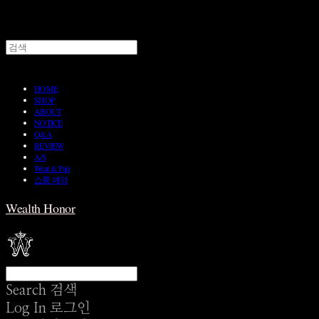
HOME
SHOP
ABOUT
NOTICE
Q&A
REVIEW
A/S
Wear & Pair
쇼룸 예약
Wealth Honor
Search
검색
Log In
로그인