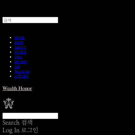
HOME
SHOP
ABOUT
NOTICE
Q&A
REVIEW
A/S
Wear & Pair
쇼룸 예약
Wealth Honor
Search
검색
Log In
로그인