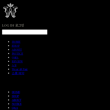
LOG IN
로그인
HOME
SHOP
ABOUT
NOTICE
Q&A
REVIEW
A/S
Wear & Pair
쇼룸 예약
HOME
SHOP
ABOUT
NOTICE
Q&A