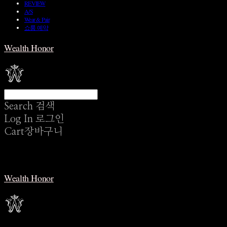
REVIEW
A/S
Wear & Pair
쇼룸 예약
Wealth Honor
Search
검색
Log In
로그인
Cart
장바구니
Wealth Honor