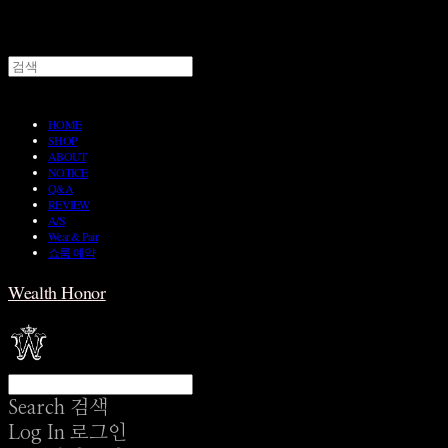
HOME
SHOP
ABOUT
NOTICE
Q&A
REVIEW
A/S
Wear & Pair
쇼룸 예약
Wealth Honor
Search
검색
Log In
로그인