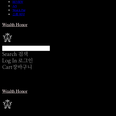
REVIEW
A/S
Wear & Pair
쇼룸 예약
Wealth Honor
Search
검색
Log In
로그인
Cart
장바구니
Wealth Honor