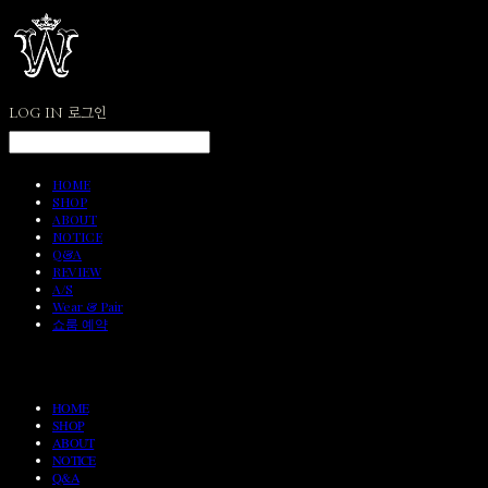
LOG IN
로그인
HOME
SHOP
ABOUT
NOTICE
Q&A
REVIEW
A/S
Wear & Pair
쇼룸 예약
HOME
SHOP
ABOUT
NOTICE
Q&A