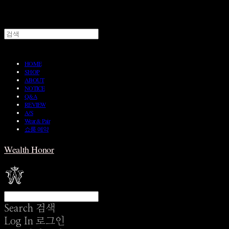
HOME
SHOP
ABOUT
NOTICE
Q&A
REVIEW
A/S
Wear & Pair
쇼룸 예약
Wealth Honor
Search
검색
Log In
로그인