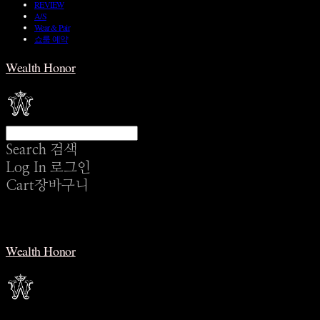
REVIEW
A/S
Wear & Pair
쇼룸 예약
Wealth Honor
Search
검색
Log In
로그인
Cart
장바구니
Wealth Honor