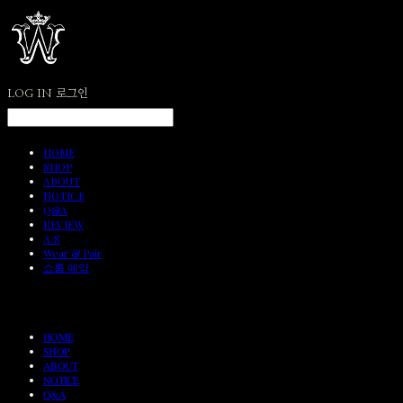
LOG IN
로그인
HOME
SHOP
ABOUT
NOTICE
Q&A
REVIEW
A/S
Wear & Pair
쇼룸 예약
HOME
SHOP
ABOUT
NOTICE
Q&A