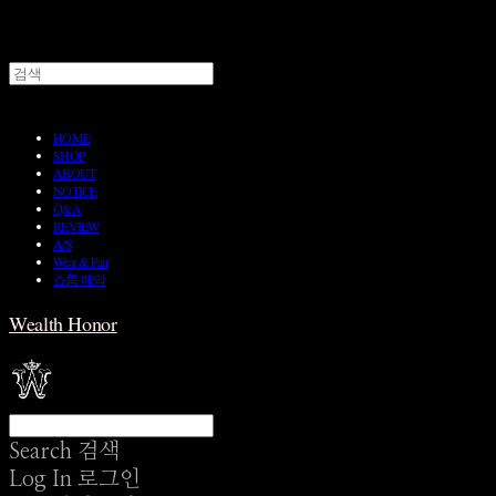
HOME
SHOP
ABOUT
NOTICE
Q&A
REVIEW
A/S
Wear & Pair
쇼룸 예약
Wealth Honor
Search
검색
Log In
로그인