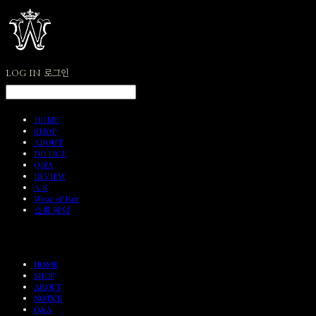
LOG IN
로그인
HOME
SHOP
ABOUT
NOTICE
Q&A
REVIEW
A/S
Wear & Pair
쇼룸 예약
HOME
SHOP
ABOUT
NOTICE
Q&A