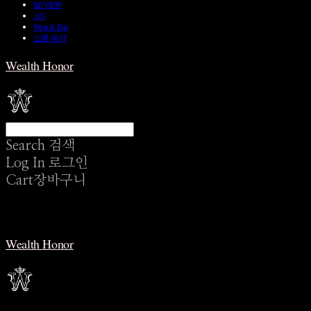
REVIEW
A/S
Wear & Pair
쇼룸 예약
Wealth Honor
Search
검색
Log In
로그인
Cart
장바구니
Wealth Honor