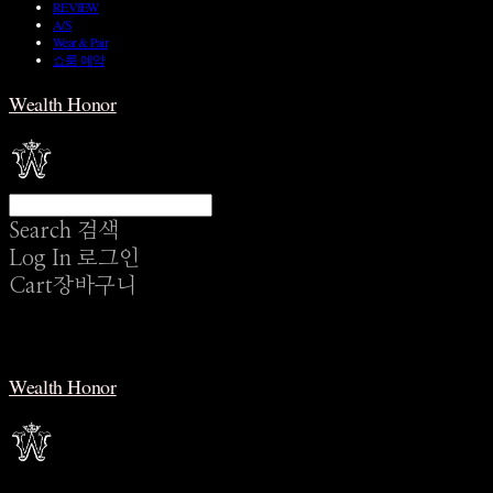
REVIEW
A/S
Wear & Pair
쇼룸 예약
Wealth Honor
Search
검색
Log In
로그인
Cart
장바구니
Wealth Honor