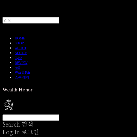
HOME
SHOP
ABOUT
NOTICE
Q&A
REVIEW
A/S
Wear & Pair
쇼룸 예약
Wealth Honor
Search
검색
Log In
로그인