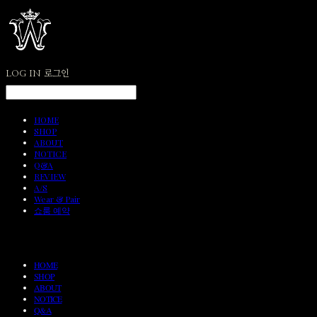
LOG IN
로그인
HOME
SHOP
ABOUT
NOTICE
Q&A
REVIEW
A/S
Wear & Pair
쇼룸 예약
HOME
SHOP
ABOUT
NOTICE
Q&A