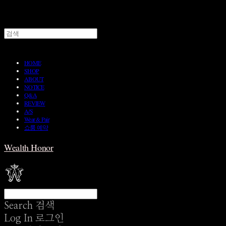
HOME
SHOP
ABOUT
NOTICE
Q&A
REVIEW
A/S
Wear & Pair
쇼룸 예약
Wealth Honor
Search
검색
Log In
로그인