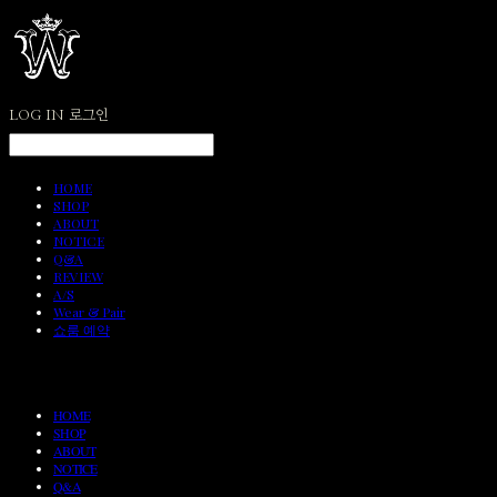
LOG IN
로그인
HOME
SHOP
ABOUT
NOTICE
Q&A
REVIEW
A/S
Wear & Pair
쇼룸 예약
HOME
SHOP
ABOUT
NOTICE
Q&A