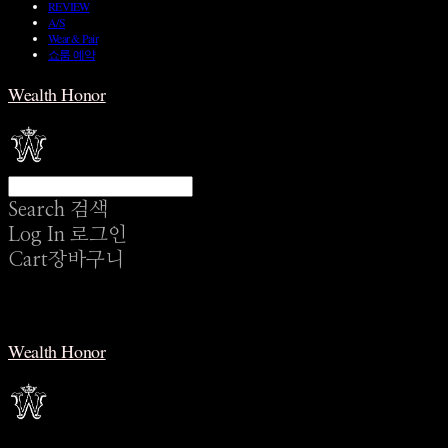
REVIEW
A/S
Wear & Pair
쇼룸 예약
Wealth Honor
Search
검색
Log In
로그인
Cart
장바구니
Wealth Honor