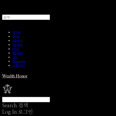
HOME
SHOP
ABOUT
NOTICE
Q&A
REVIEW
A/S
Wear & Pair
쇼룸 예약
Wealth Honor
Search
검색
Log In
로그인