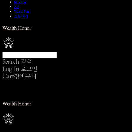
REVIEW
A/S
Wear & Pair
쇼룸 예약
Wealth Honor
Search
검색
Log In
로그인
Cart
장바구니
Wealth Honor