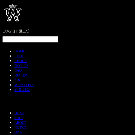
LOG IN
로그인
HOME
SHOP
ABOUT
NOTICE
Q&A
REVIEW
A/S
Wear & Pair
쇼룸 예약
HOME
SHOP
ABOUT
NOTICE
Q&A