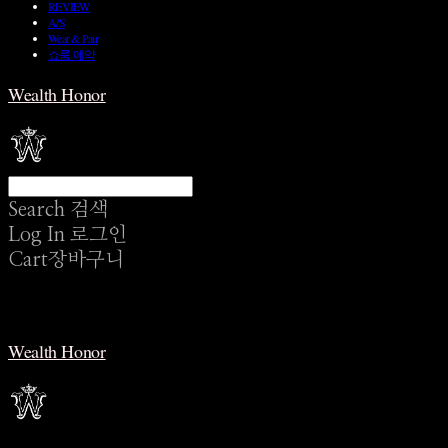
REVIEW
A/S
Wear & Pair
쇼룸 예약
Wealth Honor
Search
검색
Log In
로그인
Cart
장바구니
Wealth Honor