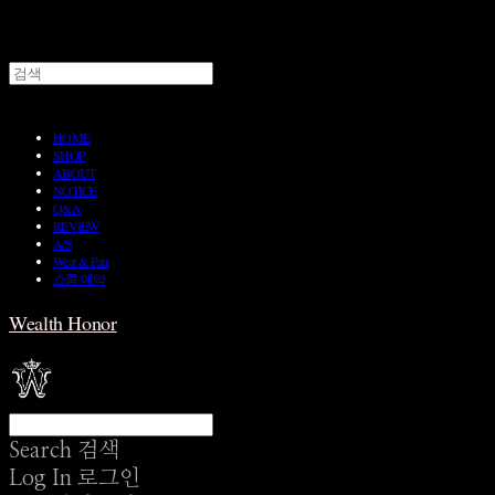
HOME
SHOP
ABOUT
NOTICE
Q&A
REVIEW
A/S
Wear & Pair
쇼룸 예약
Wealth Honor
Search
검색
Log In
로그인