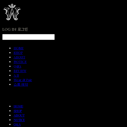
LOG IN
로그인
HOME
SHOP
ABOUT
NOTICE
Q&A
REVIEW
A/S
Wear & Pair
쇼룸 예약
HOME
SHOP
ABOUT
NOTICE
Q&A