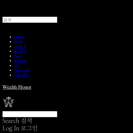
HOME
SHOP
ABOUT
NOTICE
Q&A
REVIEW
A/S
Wear & Pair
쇼룸 예약
Wealth Honor
Search
검색
Log In
로그인