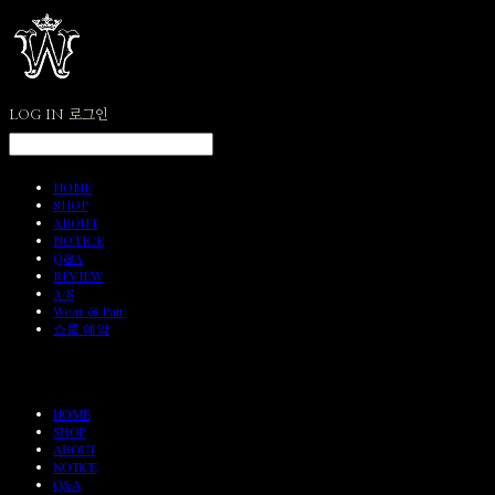
LOG IN
로그인
HOME
SHOP
ABOUT
NOTICE
Q&A
REVIEW
A/S
Wear & Pair
쇼룸 예약
HOME
SHOP
ABOUT
NOTICE
Q&A