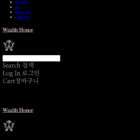
REVIEW
A/S
Wear & Pair
쇼룸 예약
Wealth Honor
Search
검색
Log In
로그인
Cart
장바구니
Wealth Honor