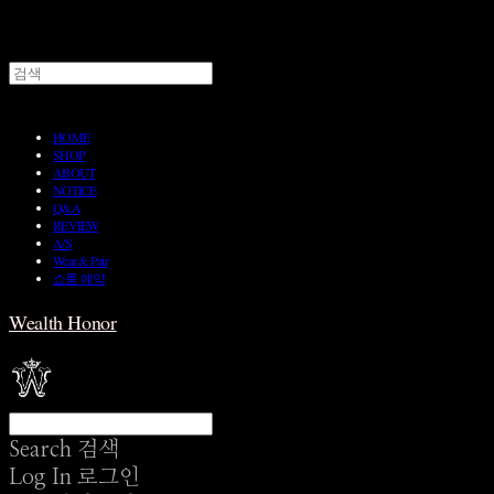
HOME
SHOP
ABOUT
NOTICE
Q&A
REVIEW
A/S
Wear & Pair
쇼룸 예약
Wealth Honor
Search
검색
Log In
로그인