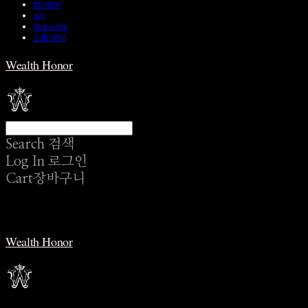
REVIEW
A/S
Wear & Pair
쇼룸 예약
Wealth Honor
Search
검색
Log In
로그인
Cart
장바구니
Wealth Honor