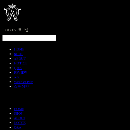
LOG IN
로그인
HOME
SHOP
ABOUT
NOTICE
Q&A
REVIEW
A/S
Wear & Pair
쇼룸 예약
HOME
SHOP
ABOUT
NOTICE
Q&A