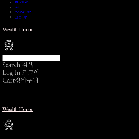
REVIEW
A/S
Wear & Pair
쇼룸 예약
Wealth Honor
Search
검색
Log In
로그인
Cart
장바구니
Wealth Honor