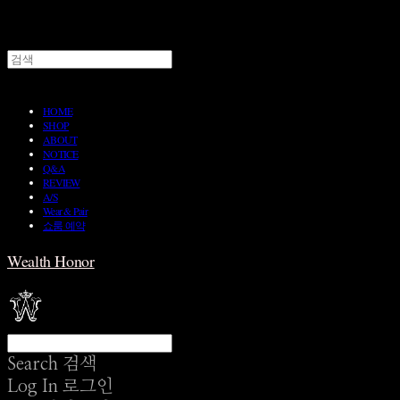
HOME
SHOP
ABOUT
NOTICE
Q&A
REVIEW
A/S
Wear & Pair
쇼룸 예약
Wealth Honor
Search
검색
Log In
로그인