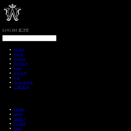
LOG IN
로그인
HOME
SHOP
ABOUT
NOTICE
Q&A
REVIEW
A/S
Wear & Pair
쇼룸 예약
HOME
SHOP
ABOUT
NOTICE
Q&A