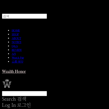
HOME
SHOP
ABOUT
NOTICE
Q&A
REVIEW
A/S
Wear & Pair
쇼룸 예약
Wealth Honor
Search
검색
Log In
로그인