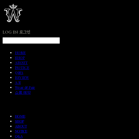
LOG IN
로그인
HOME
SHOP
ABOUT
NOTICE
Q&A
REVIEW
A/S
Wear & Pair
쇼룸 예약
HOME
SHOP
ABOUT
NOTICE
Q&A