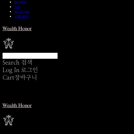
REVIEW
A/S
Wear & Pair
쇼룸 예약
Wealth Honor
Search
검색
Log In
로그인
Cart
장바구니
Wealth Honor