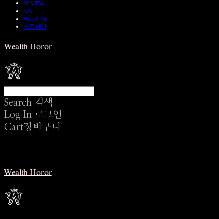
REVIEW
A/S
Wear & Pair
쇼룸 예약
Wealth Honor
Search
검색
Log In
로그인
Cart
장바구니
Wealth Honor