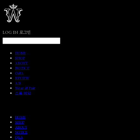
LOG IN
로그인
HOME
SHOP
ABOUT
NOTICE
Q&A
REVIEW
A/S
Wear & Pair
쇼룸 예약
HOME
SHOP
ABOUT
NOTICE
Q&A