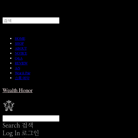
HOME
SHOP
ABOUT
NOTICE
Q&A
REVIEW
A/S
Wear & Pair
쇼룸 예약
Wealth Honor
Search
검색
Log In
로그인