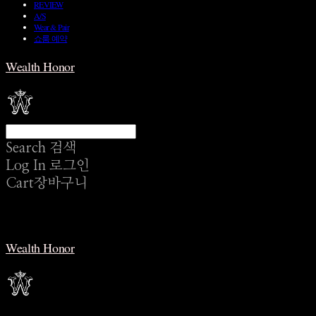
REVIEW
A/S
Wear & Pair
쇼룸 예약
Wealth Honor
Search
검색
Log In
로그인
Cart
장바구니
Wealth Honor