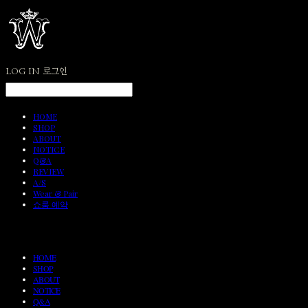
LOG IN
로그인
HOME
SHOP
ABOUT
NOTICE
Q&A
REVIEW
A/S
Wear & Pair
쇼룸 예약
HOME
SHOP
ABOUT
NOTICE
Q&A