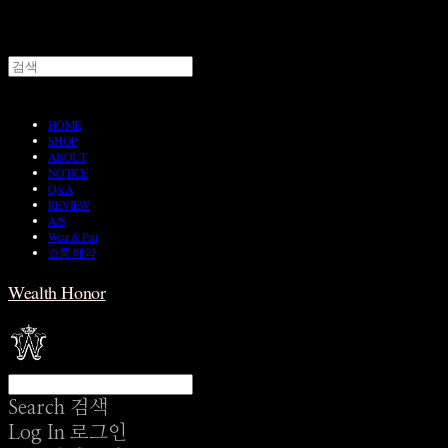
HOME
SHOP
ABOUT
NOTICE
Q&A
REVIEW
A/S
Wear & Pair
쇼룸 예약
Wealth Honor
Search
검색
Log In
로그인