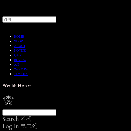
HOME
SHOP
ABOUT
NOTICE
Q&A
REVIEW
A/S
Wear & Pair
쇼룸 예약
Wealth Honor
Search
검색
Log In
로그인