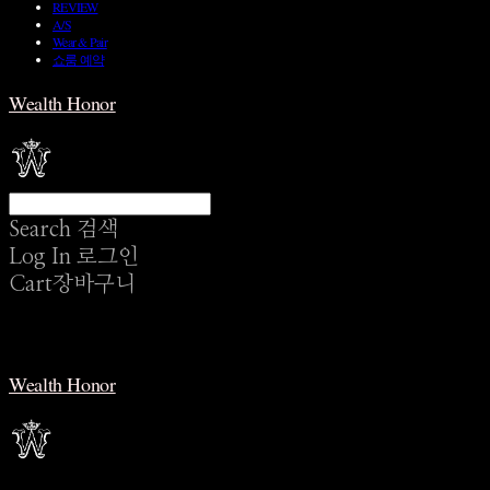
REVIEW
A/S
Wear & Pair
쇼룸 예약
Wealth Honor
Search
검색
Log In
로그인
Cart
장바구니
Wealth Honor