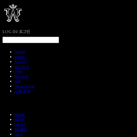
LOG IN
로그인
HOME
SHOP
ABOUT
NOTICE
Q&A
REVIEW
A/S
Wear & Pair
쇼룸 예약
HOME
SHOP
ABOUT
NOTICE
Q&A