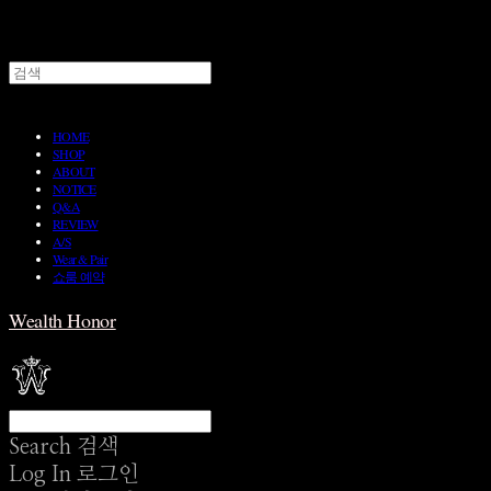
HOME
SHOP
ABOUT
NOTICE
Q&A
REVIEW
A/S
Wear & Pair
쇼룸 예약
Wealth Honor
Search
검색
Log In
로그인