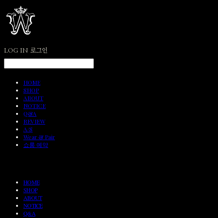
LOG IN
로그인
HOME
SHOP
ABOUT
NOTICE
Q&A
REVIEW
A/S
Wear & Pair
쇼룸 예약
HOME
SHOP
ABOUT
NOTICE
Q&A