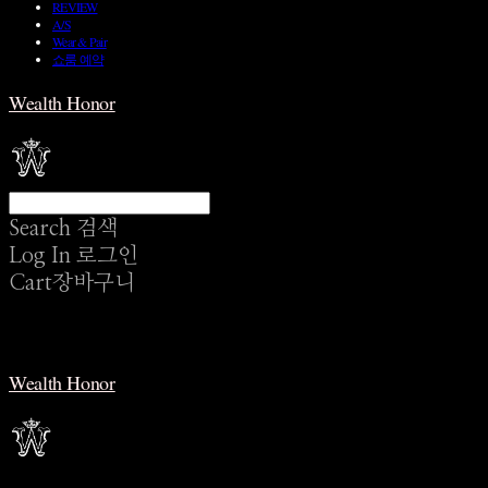
REVIEW
A/S
Wear & Pair
쇼룸 예약
Wealth Honor
Search
검색
Log In
로그인
Cart
장바구니
Wealth Honor