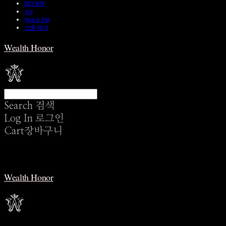
REVIEW
A/S
Wear & Pair
쇼룸 예약
Wealth Honor
Search
검색
Log In
로그인
Cart
장바구니
Wealth Honor