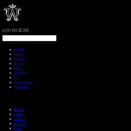
LOG IN
로그인
HOME
SHOP
ABOUT
NOTICE
Q&A
REVIEW
A/S
Wear & Pair
쇼룸 예약
HOME
SHOP
ABOUT
NOTICE
Q&A