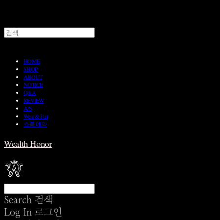
HOME
SHOP
ABOUT
NOTICE
Q&A
REVIEW
A/S
Wear & Pair
쇼룸 예약
Wealth Honor
Search
검색
Log In
로그인