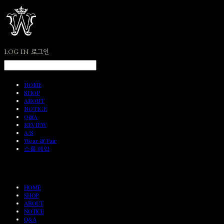
LOG IN
로그인
HOME
SHOP
ABOUT
NOTICE
Q&A
REVIEW
A/S
Wear & Pair
쇼룸 예약
HOME
SHOP
ABOUT
NOTICE
Q&A