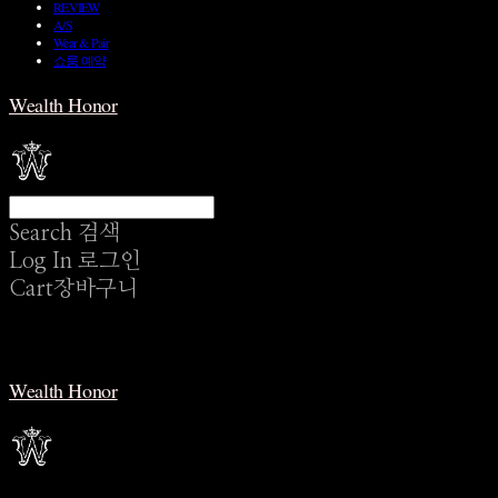
REVIEW
A/S
Wear & Pair
쇼룸 예약
Wealth Honor
Search
검색
Log In
로그인
Cart
장바구니
Wealth Honor