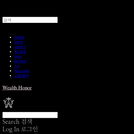
HOME
SHOP
ABOUT
NOTICE
Q&A
REVIEW
A/S
Wear & Pair
쇼룸 예약
Wealth Honor
Search
검색
Log In
로그인