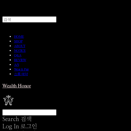
HOME
SHOP
ABOUT
NOTICE
Q&A
REVIEW
A/S
Wear & Pair
쇼룸 예약
Wealth Honor
Search
검색
Log In
로그인