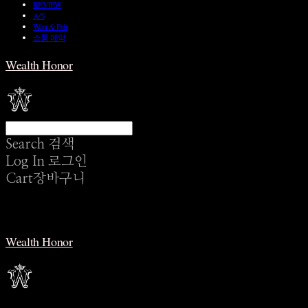
REVIEW
A/S
Wear & Pair
쇼룸 예약
Wealth Honor
Search
검색
Log In
로그인
Cart
장바구니
Wealth Honor