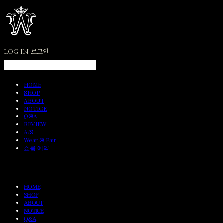
LOG IN
로그인
HOME
SHOP
ABOUT
NOTICE
Q&A
REVIEW
A/S
Wear & Pair
쇼룸 예약
HOME
SHOP
ABOUT
NOTICE
Q&A