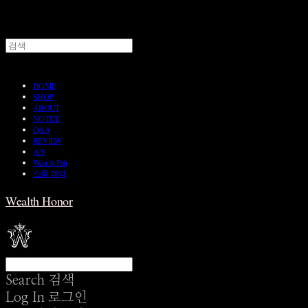
HOME
SHOP
ABOUT
NOTICE
Q&A
REVIEW
A/S
Wear & Pair
쇼룸 예약
Wealth Honor
Search
검색
Log In
로그인