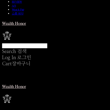
REVIEW
A/S
Wear & Pair
쇼룸 예약
Wealth Honor
Search
검색
Log In
로그인
Cart
장바구니
Wealth Honor