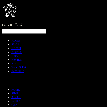
LOG IN
로그인
HOME
SHOP
ABOUT
NOTICE
Q&A
REVIEW
A/S
Wear & Pair
쇼룸 예약
HOME
SHOP
ABOUT
NOTICE
Q&A