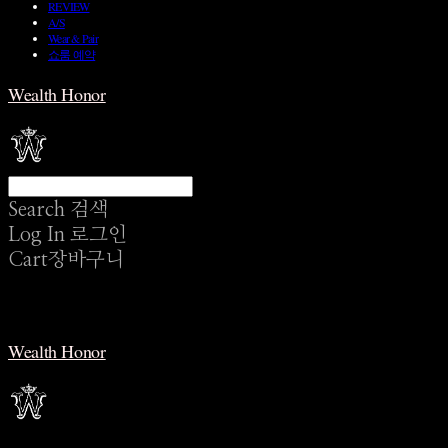
REVIEW
A/S
Wear & Pair
쇼룸 예약
Wealth Honor
Search
검색
Log In
로그인
Cart
장바구니
Wealth Honor