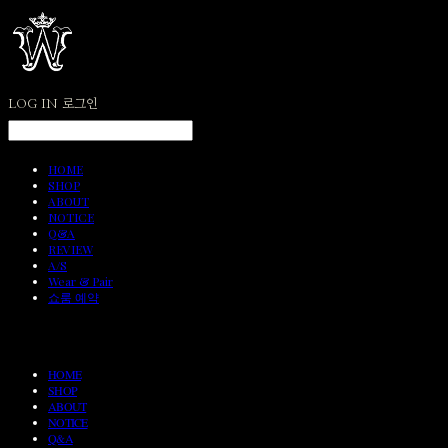
LOG IN
로그인
HOME
SHOP
ABOUT
NOTICE
Q&A
REVIEW
A/S
Wear & Pair
쇼룸 예약
HOME
SHOP
ABOUT
NOTICE
Q&A