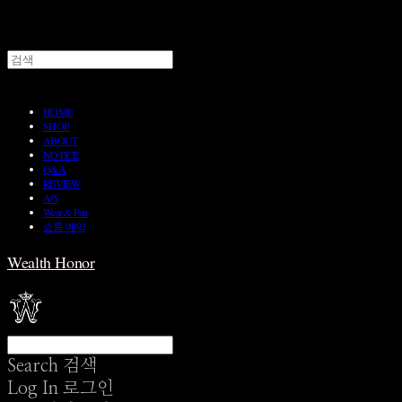
HOME
SHOP
ABOUT
NOTICE
Q&A
REVIEW
A/S
Wear & Pair
쇼룸 예약
Wealth Honor
Search
검색
Log In
로그인