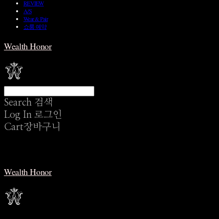
REVIEW
A/S
Wear & Pair
쇼룸 예약
Wealth Honor
Search
검색
Log In
로그인
Cart
장바구니
Wealth Honor