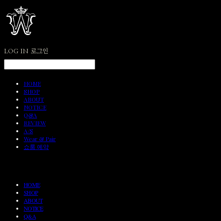
LOG IN
로그인
HOME
SHOP
ABOUT
NOTICE
Q&A
REVIEW
A/S
Wear & Pair
쇼룸 예약
HOME
SHOP
ABOUT
NOTICE
Q&A