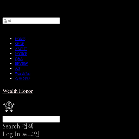
HOME
SHOP
ABOUT
NOTICE
Q&A
REVIEW
A/S
Wear & Pair
쇼룸 예약
Wealth Honor
Search
검색
Log In
로그인