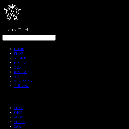
LOG IN
로그인
HOME
SHOP
ABOUT
NOTICE
Q&A
REVIEW
A/S
Wear & Pair
쇼룸 예약
HOME
SHOP
ABOUT
NOTICE
Q&A