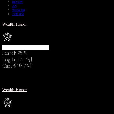
REVIEW
A/S
Wear & Pair
쇼룸 예약
Wealth Honor
Search
검색
Log In
로그인
Cart
장바구니
Wealth Honor