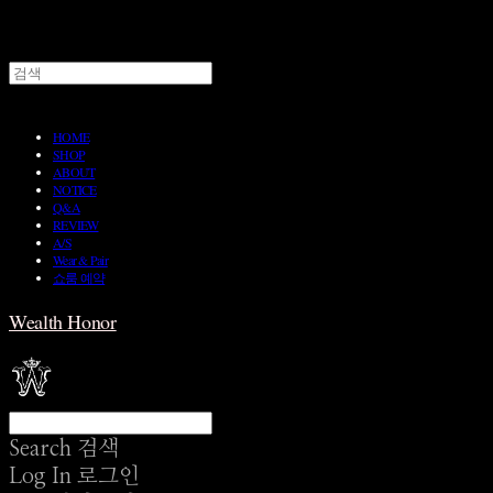
HOME
SHOP
ABOUT
NOTICE
Q&A
REVIEW
A/S
Wear & Pair
쇼룸 예약
Wealth Honor
Search
검색
Log In
로그인