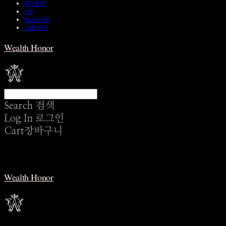
REVIEW
A/S
Wear & Pair
쇼룸 예약
Wealth Honor
Search
검색
Log In
로그인
Cart
장바구니
Wealth Honor