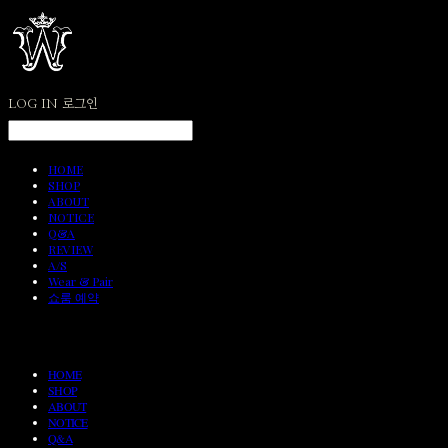
LOG IN
로그인
HOME
SHOP
ABOUT
NOTICE
Q&A
REVIEW
A/S
Wear & Pair
쇼룸 예약
HOME
SHOP
ABOUT
NOTICE
Q&A