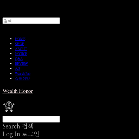
HOME
SHOP
ABOUT
NOTICE
Q&A
REVIEW
A/S
Wear & Pair
쇼룸 예약
Wealth Honor
Search
검색
Log In
로그인