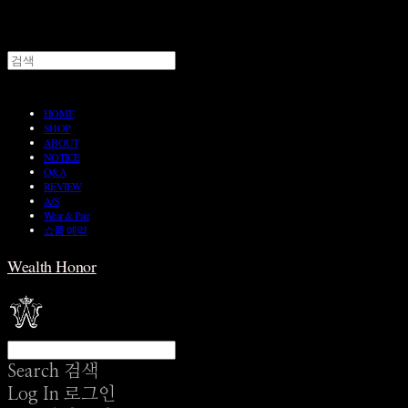
HOME
SHOP
ABOUT
NOTICE
Q&A
REVIEW
A/S
Wear & Pair
쇼룸 예약
Wealth Honor
Search
검색
Log In
로그인