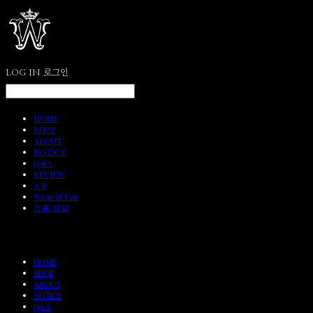
LOG IN
로그인
HOME
SHOP
ABOUT
NOTICE
Q&A
REVIEW
A/S
Wear & Pair
쇼룸 예약
HOME
SHOP
ABOUT
NOTICE
Q&A