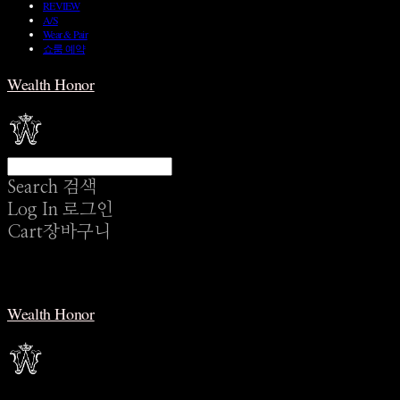
REVIEW
A/S
Wear & Pair
쇼룸 예약
Wealth Honor
Search
검색
Log In
로그인
Cart
장바구니
Wealth Honor