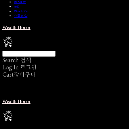
REVIEW
A/S
Wear & Pair
쇼룸 예약
Wealth Honor
Search
검색
Log In
로그인
Cart
장바구니
Wealth Honor