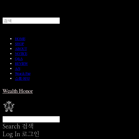
HOME
SHOP
ABOUT
NOTICE
Q&A
REVIEW
A/S
Wear & Pair
쇼룸 예약
Wealth Honor
Search
검색
Log In
로그인