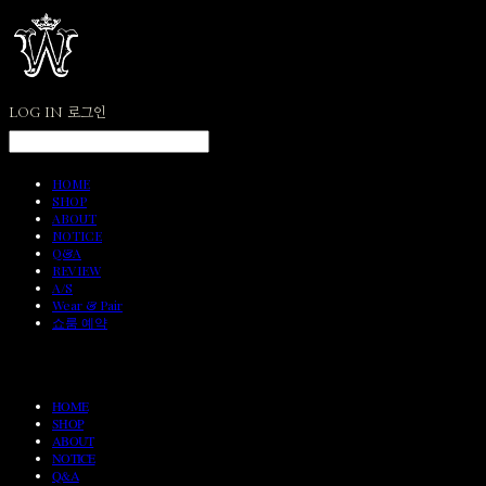
LOG IN
로그인
HOME
SHOP
ABOUT
NOTICE
Q&A
REVIEW
A/S
Wear & Pair
쇼룸 예약
HOME
SHOP
ABOUT
NOTICE
Q&A