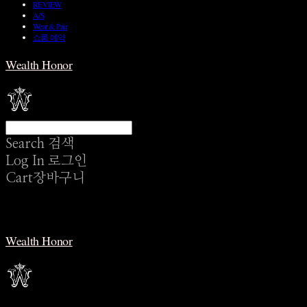
REVIEW
A/S
Wear & Pair
쇼룸 예약
Wealth Honor
Search
검색
Log In
로그인
Cart
장바구니
Wealth Honor