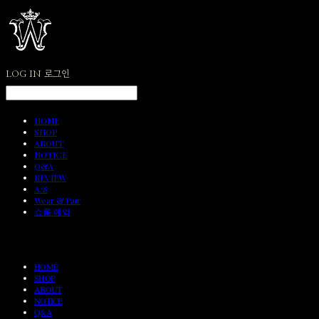
LOG IN
로그인
HOME
SHOP
ABOUT
NOTICE
Q&A
REVIEW
A/S
Wear & Pair
쇼룸 예약
HOME
SHOP
ABOUT
NOTICE
Q&A