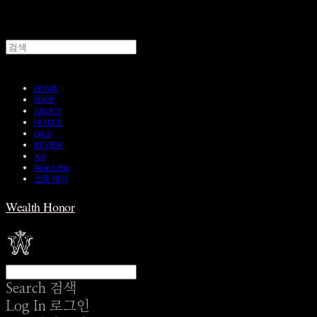
HOME
SHOP
ABOUT
NOTICE
Q&A
REVIEW
A/S
Wear & Pair
쇼룸 예약
Wealth Honor
Search
검색
Log In
로그인